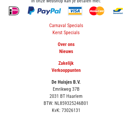
In onze webshop kan je betalen met:
Carnaval Specials
Kerst Specials
Over ons
Nieuws
Zakelijk
Verkooppunten
De Huisjes B.V.
Emrikweg 37B
2031 BT Haarlem
BTW: NL859325246B01
KvK: 73026131