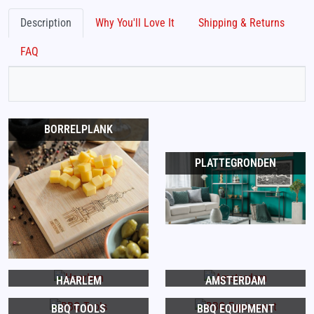
Description
Why You'll Love It
Shipping & Returns
FAQ
BORRELPLANK
PLATTEGRONDEN
HAARLEM
AMSTERDAM
BBQ TOOLS
BBQ EQUIPMENT