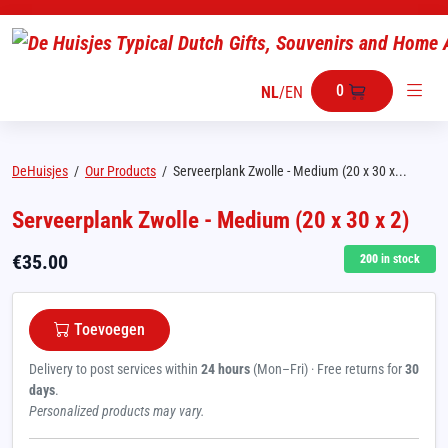
0
NL
/
EN
DeHuisjes
/
Our Products
/
Serveerplank Zwolle - Medium (20 x 30 x...
Serveerplank Zwolle - Medium (20 x 30 x 2)
€
35.00
200
in stock
Toevoegen
Delivery to post services within
24 hours
(Mon–Fri) · Free returns for
30
days
.
Personalized products may vary.