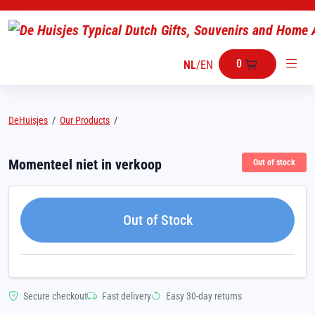
0
NL
/
EN
DeHuisjes
/
Our Products
/
Momenteel niet in verkoop
Out of stock
Out of Stock
Secure checkout
Fast delivery
Easy 30-day returns