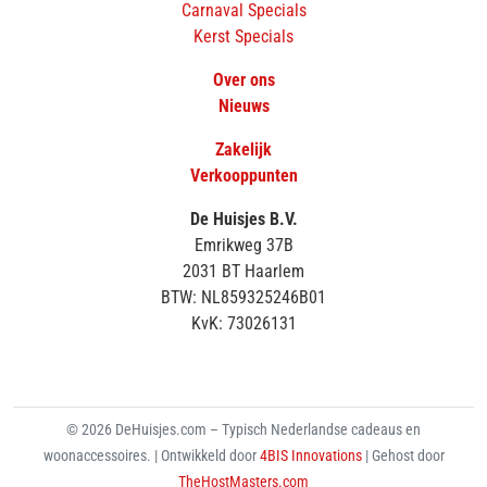
Carnaval Specials
Kerst Specials
Over ons
Nieuws
Zakelijk
Verkooppunten
De Huisjes B.V.
Emrikweg 37B
2031 BT Haarlem
BTW: NL859325246B01
KvK: 73026131
© 2026 DeHuisjes.com – Typisch Nederlandse cadeaus en
woonaccessoires. | Ontwikkeld door
4BIS Innovations
| Gehost door
TheHostMasters.com