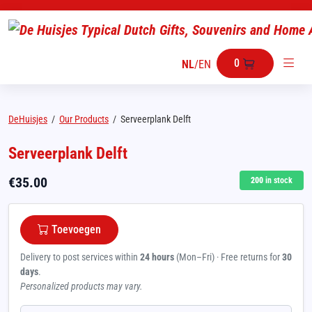
0
NL
/
EN
DeHuisjes
/
Our Products
/
Serveerplank Delft
Serveerplank Delft
€
35.00
200
in stock
Toevoegen
Delivery to post services within
24 hours
(Mon–Fri) · Free returns for
30
days
.
Personalized products may vary.