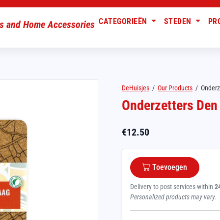
CATEGORIEËN
STEDEN
PR
DeHuisjes
/
Our Products
/
Onderz
Onderzetters Den
€
12.50
Toevoegen
Delivery to post services within
2
Personalized products may vary.