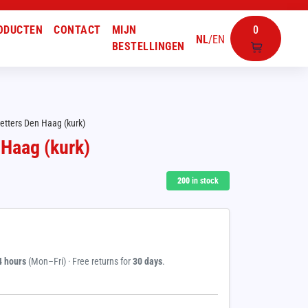
ODUCTEN
CONTACT
MIJN
0
NL
/
EN
BESTELLINGEN
etters Den Haag (kurk)
 Haag (kurk)
200
in stock
4 hours
(Mon–Fri) · Free returns for
30 days
.