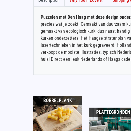
Description
Why You'll Love It
Puzzelen met Den Haag met deze design onderz
precies wat je zoekt. Gemaakt van duurzaam kur
gemaakt van ecologisch kurk, dus naast handi
kurken onderzetters. Het Haagse stratenplan v
lasertechnieken in het kurk gegraveerd. Hollan
verkoopt de mooiste illustraties, typisch Nede
huis! Direct een leuk Nederlands of Haags cad
BORRELPLANK
PLATTEGRONDEN