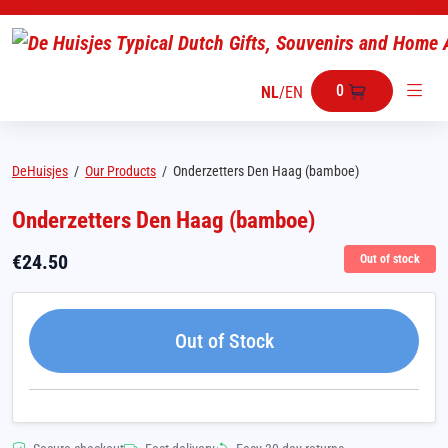
0
NL
/
EN
DeHuisjes
/
Our Products
/
Onderzetters Den Haag (bamboe)
Onderzetters Den Haag (bamboe)
€
24.50
Out of stock
Out of Stock