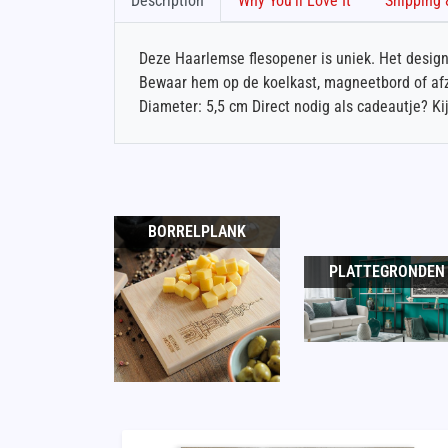
Description
Why You'll Love It
Deze Haarlemse flesopener is uniek. Het design
Bewaar hem op de koelkast, magneetbord of afzu
Diameter: 5,5 cm Direct nodig als cadeautje? Ki
BORRELPLANK
PLATTEGRONDEN