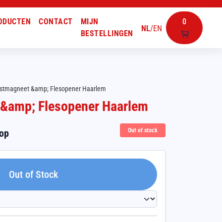
ODUCTEN
CONTACT
MIJN
0
NL
/
EN
BESTELLINGEN
stmagneet &amp; Flesopener Haarlem
&amp; Flesopener Haarlem
Out of stock
oop
Out of Stock