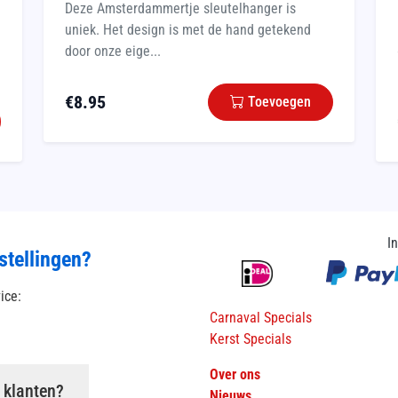
Deze Amsterdammertje sleutelhanger is
uniek. Het design is met de hand getekend
door onze eige...
€
8.95
Toevoegen
I
stellingen?
vice:
Carnaval Specials
Kerst Specials
Over ons
 klanten?
Nieuws