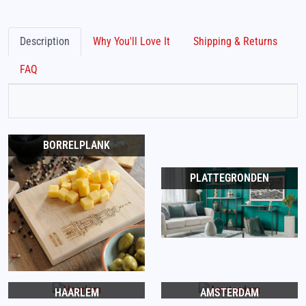
Description
Why You'll Love It
Shipping & Returns
FAQ
BORRELPLANK
PLATTEGRONDEN
HAARLEM
AMSTERDAM