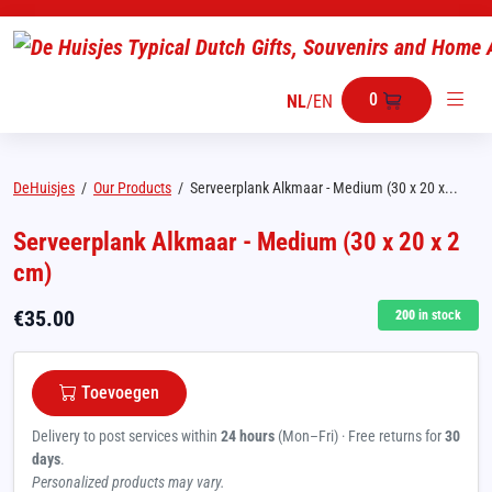
0
NL
/
EN
DeHuisjes
/
Our Products
/
Serveerplank Alkmaar - Medium (30 x 20 x...
Serveerplank Alkmaar - Medium (30 x 20 x 2
cm)
€
35.00
200
in stock
Toevoegen
Delivery to post services within
24 hours
(Mon–Fri) · Free returns for
30
days
.
Personalized products may vary.