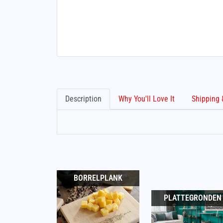
Description
Why You'll Love It
BORRELPLANK
PLATTEGRONDEN