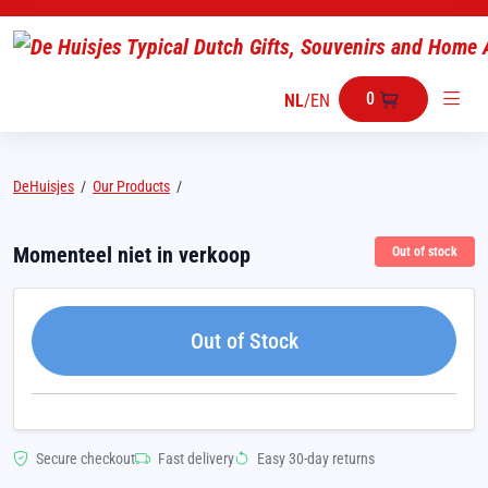
0
NL
/
EN
DeHuisjes
/
Our Products
/
Momenteel niet in verkoop
Out of stock
Out of Stock
Secure checkout
Fast delivery
Easy 30-day returns