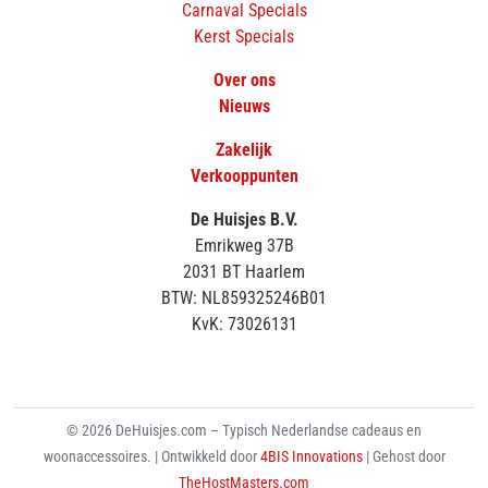
Carnaval Specials
Kerst Specials
Over ons
Nieuws
Zakelijk
Verkooppunten
De Huisjes B.V.
Emrikweg 37B
2031 BT Haarlem
BTW: NL859325246B01
KvK: 73026131
© 2026 DeHuisjes.com – Typisch Nederlandse cadeaus en
woonaccessoires. | Ontwikkeld door
4BIS Innovations
| Gehost door
TheHostMasters.com