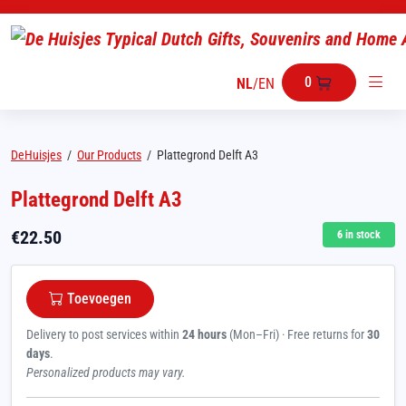
0
NL
/
EN
DeHuisjes
/
Our Products
/
Plattegrond Delft A3
Plattegrond Delft A3
€
22.50
6
in stock
Toevoegen
Delivery to post services within
24 hours
(Mon–Fri) · Free returns for
30
days
.
Personalized products may vary.