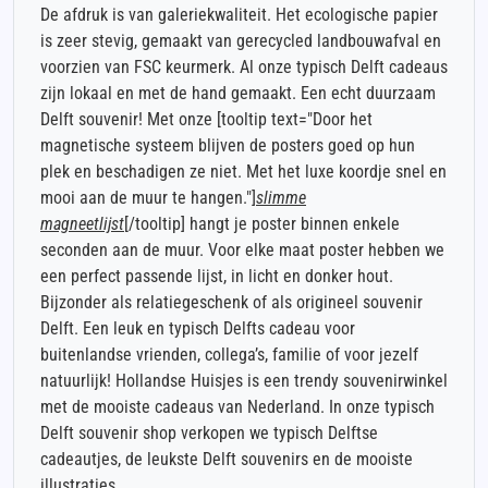
De afdruk is van galeriekwaliteit. Het ecologische papier
is zeer stevig, gemaakt van gerecycled landbouwafval en
voorzien van FSC keurmerk. Al onze typisch Delft cadeaus
zijn lokaal en met de hand gemaakt. Een echt duurzaam
Delft souvenir! Met onze [tooltip text="Door het
magnetische systeem blijven de posters goed op hun
plek en beschadigen ze niet. Met het luxe koordje snel en
mooi aan de muur te hangen."]
slimme
magneetlijst
[/tooltip] hangt je poster binnen enkele
seconden aan de muur. Voor elke maat poster hebben we
een perfect passende lijst, in licht en donker hout.
Bijzonder als relatiegeschenk of als origineel souvenir
Delft. Een leuk en typisch Delfts cadeau voor
buitenlandse vrienden, collega’s, familie of voor jezelf
natuurlijk! Hollandse Huisjes is een trendy souvenirwinkel
met de mooiste cadeaus van Nederland. In onze typisch
Delft souvenir shop verkopen we typisch Delftse
cadeautjes, de leukste Delft souvenirs en de mooiste
illustraties.