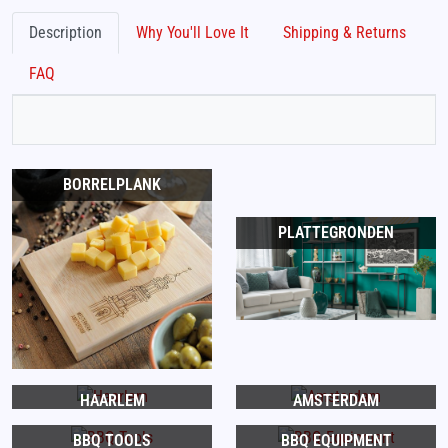
Description
Why You'll Love It
Shipping & Returns
FAQ
BORRELPLANK
PLATTEGRONDEN
HAARLEM
AMSTERDAM
BBQ TOOLS
BBQ EQUIPMENT