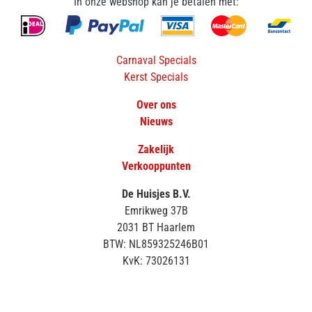
In onze webshop kan je betalen met:
Carnaval Specials
Kerst Specials
Over ons
Nieuws
Zakelijk
Verkooppunten
De Huisjes B.V.
Emrikweg 37B
2031 BT Haarlem
BTW: NL859325246B01
KvK: 73026131