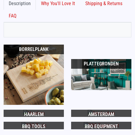
Description
Why You'll Love It
Shipping & Returns
FAQ
BORRELPLANK
PLATTEGRONDEN
HAARLEM
AMSTERDAM
BBQ TOOLS
BBQ EQUIPMENT