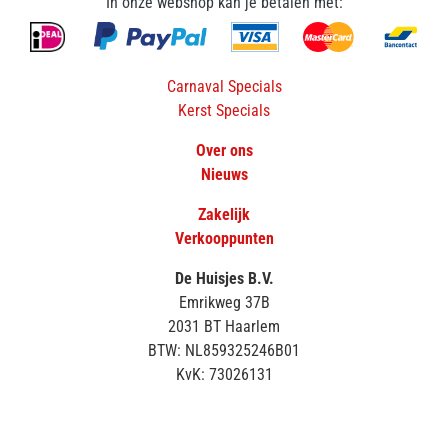
In onze webshop kan je betalen met:
Carnaval Specials
Kerst Specials
Over ons
Nieuws
Zakelijk
Verkooppunten
De Huisjes B.V.
Emrikweg 37B
2031 BT Haarlem
BTW: NL859325246B01
KvK: 73026131