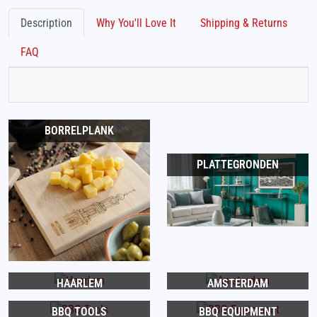
Description
Why You'll Love It
Shipping & Returns
FAQ
BORRELPLANK
PLATTEGRONDEN
HAARLEM
AMSTERDAM
BBQ TOOLS
BBQ EQUIPMENT