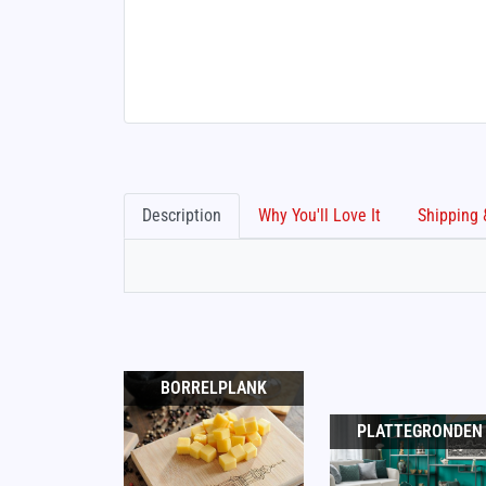
Description
Why You'll Love It
BORRELPLANK
PLATTEGRONDEN