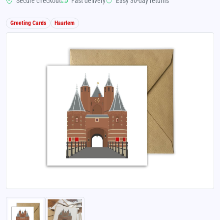
Secure checkout
Fast delivery
Easy 30-day returns
Greeting Cards
Haarlem