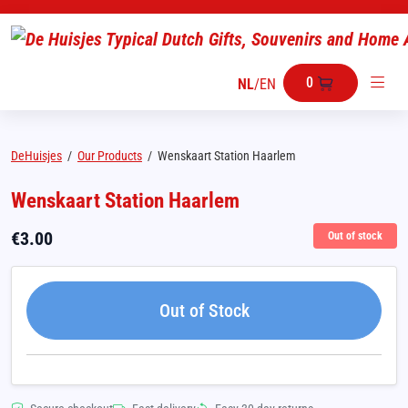
0
NL
/
EN
DeHuisjes
/
Our Products
/
Wenskaart Station Haarlem
Wenskaart Station Haarlem
€
3.00
Out of stock
Out of Stock