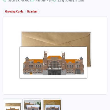
Secure checkout
Fast delivery
Easy 30-day returns
Greeting Cards
Haarlem