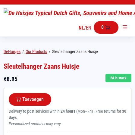
0
NL
/
EN
DeHuisjes
/
Our Products
/
Sleutelhanger Zaans Huisje
Sleutelhanger Zaans Huisje
€
8.95
24
in stock
Toevoegen
Delivery to post services within
24 hours
(Mon–Fri) · Free returns for
30
days
.
Personalized products may vary.