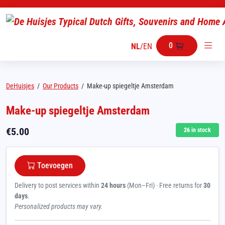
0
NL
/
EN
DeHuisjes
/
Our Products
/
Make-up spiegeltje Amsterdam
Make-up spiegeltje Amsterdam
€
5.00
26
in stock
Toevoegen
Delivery to post services within
24 hours
(Mon–Fri) · Free returns for
30
days
.
Personalized products may vary.