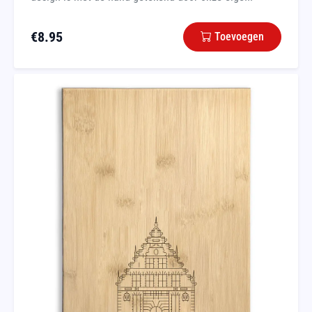
€
8.95
Toevoegen