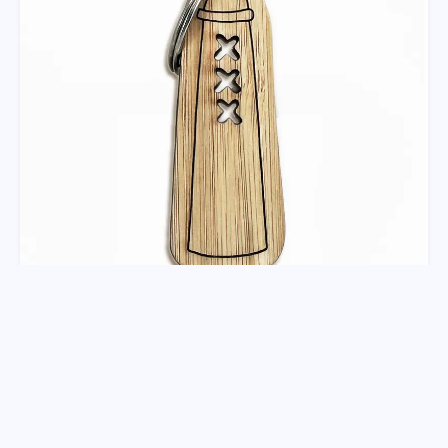
Sleutelhanger Amsterdammertje
Deze Amsterdammertje sleutelhanger is uniek. Het
design is met de hand getekend door onze eige...