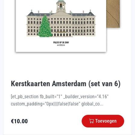
Kerstkaarten Amsterdam (set van 6)
[et_pb_section fb_built="1" _builder_version="4.16"
custom_padding="0px||||false|false" global_co...
€
10.00
Toevoegen