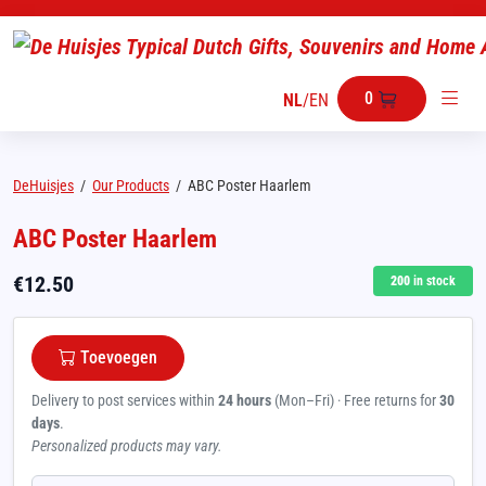
0
NL
/
EN
DeHuisjes
/
Our Products
/
ABC Poster Haarlem
ABC Poster Haarlem
€
12.50
200
in stock
Toevoegen
Delivery to post services within
24 hours
(Mon–Fri) · Free returns for
30
days
.
Personalized products may vary.