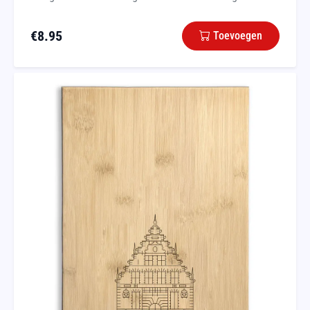
€
8.95
Toevoegen