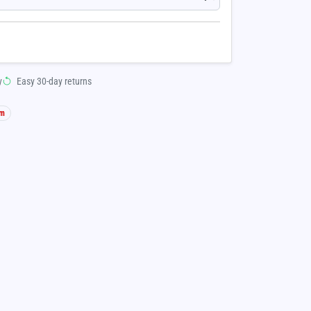
y
Easy 30-day returns
am