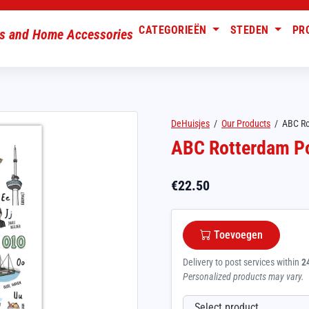
CATEGORIEËN
STEDEN
PR
DeHuisjes
/
Our Products
/
ABC Ro
ABC Rotterdam Po
€
22.50
Toevoegen
Delivery to post services within
2
Personalized products may vary.