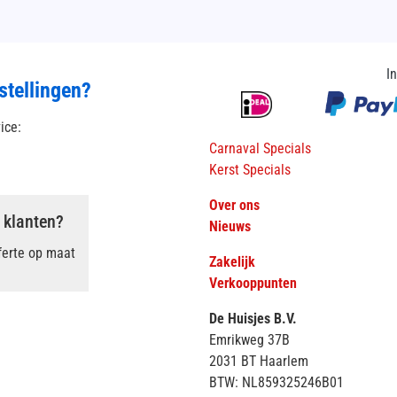
I
stellingen?
vice:
Carnaval Specials
Kerst Specials
Over ons
 klanten?
Nieuws
ferte op maat
Zakelijk
Verkooppunten
De Huisjes B.V.
Emrikweg 37B
2031 BT Haarlem
BTW: NL859325246B01