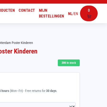
ODUCTEN
CONTACT
MIJN
0
NL
/
EN
BESTELLINGEN
tterdam Poster Kinderen
ster Kinderen
200
in stock
4 hours
(Mon–Fri) · Free returns for
30 days
.