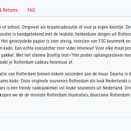
Shipping & Returns
FAQ
 of school. Origineel als kraamcadeautje of voor je eigen kleintje. 
 poster is handgetekend met de leukste, herkenbare dingen uit Rotter
n. Het gerecyclede papier is zeer stevig, voorzien van FSC keurmer
m kado. Een echte eyecatcher voor ieder interieur! Voor elke maat po
 pakket. Met het slimme [tooltip text="Het poster ophangsysteem met
maakt je Rotterdam cadeau helemaal af.
tratie van Rotterdam binnen enkele seconden aan de muur. Daarna is 
dams kado. Onze originele souvenirs Rotterdam als leuk Nederlands ca
isjes is een trendy cadeauwinkel vol leuke souvenirs uit Nederland. O
erkopen we de de mooiste Rotterdam illustraties, duurzame Rotterdam