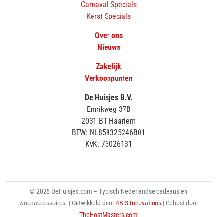
Carnaval Specials
Kerst Specials
Over ons
Nieuws
Zakelijk
Verkooppunten
De Huisjes B.V.
Emrikweg 37B
2031 BT Haarlem
BTW: NL859325246B01
KvK: 73026131
© 2026 DeHuisjes.com – Typisch Nederlandse cadeaus en
woonaccessoires. | Ontwikkeld door
4BIS Innovations
| Gehost door
TheHostMasters.com