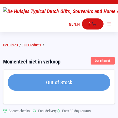
0
NL
/
EN
DeHuisjes
/
Our Products
/
Momenteel niet in verkoop
Out of stock
Out of Stock
Secure checkout
Fast delivery
Easy 30-day returns