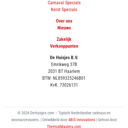
Carnaval Specials
Kerst Specials
Over ons
Nieuws
Zakelijk
Verkooppunten
De Huisjes B.V.
Emrikweg 37B
2031 BT Haarlem
BTW: NL859325246B01
KvK: 73026131
© 2026 DeHuisjes.com – Typisch Nederlandse cadeaus en
woonaccessoires. | Ontwikkeld door
4BIS Innovations
| Gehost door
TheHostMasters.com