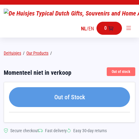
0
NL
/
EN
DeHuisjes
/
Our Products
/
Momenteel niet in verkoop
Out of stock
Out of Stock
Secure checkout
Fast delivery
Easy 30-day returns