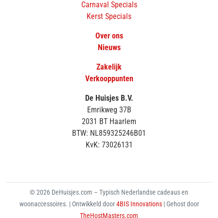
Carnaval Specials
Kerst Specials
Over ons
Nieuws
Zakelijk
Verkooppunten
De Huisjes B.V.
Emrikweg 37B
2031 BT Haarlem
BTW: NL859325246B01
KvK: 73026131
© 2026 DeHuisjes.com – Typisch Nederlandse cadeaus en
woonaccessoires. | Ontwikkeld door
4BIS Innovations
| Gehost door
TheHostMasters.com