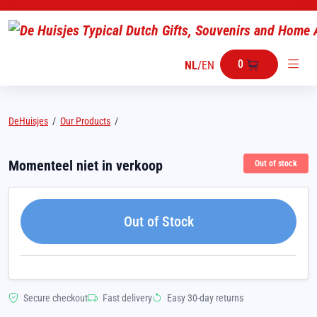
0
NL
/
EN
DeHuisjes
/
Our Products
/
Momenteel niet in verkoop
Out of stock
Out of Stock
Secure checkout
Fast delivery
Easy 30-day returns