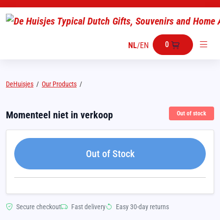
0
NL
/
EN
DeHuisjes
/
Our Products
/
Momenteel niet in verkoop
Out of stock
Out of Stock
Secure checkout
Fast delivery
Easy 30-day returns