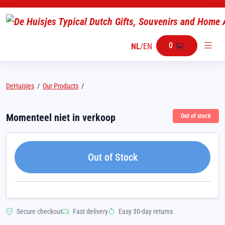
0
NL
/
EN
DeHuisjes
/
Our Products
/
Momenteel niet in verkoop
Out of stock
Out of Stock
Secure checkout
Fast delivery
Easy 30-day returns