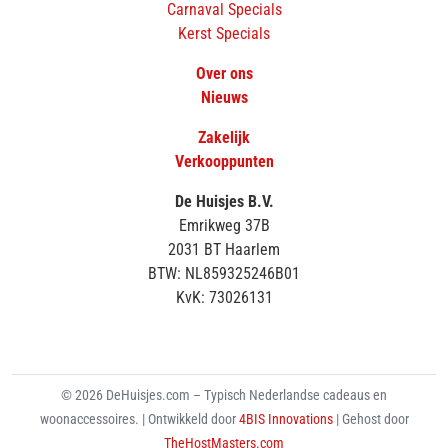
Carnaval Specials
Kerst Specials
Over ons
Nieuws
Zakelijk
Verkooppunten
De Huisjes B.V.
Emrikweg 37B
2031 BT Haarlem
BTW: NL859325246B01
KvK: 73026131
© 2026 DeHuisjes.com – Typisch Nederlandse cadeaus en
woonaccessoires. | Ontwikkeld door
4BIS Innovations
| Gehost door
TheHostMasters.com