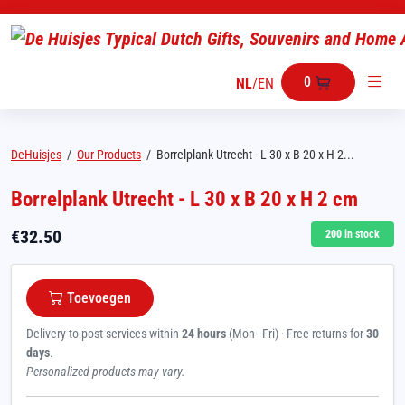
0
NL
/
EN
DeHuisjes
/
Our Products
/
Borrelplank Utrecht - L 30 x B 20 x H 2...
Borrelplank Utrecht - L 30 x B 20 x H 2 cm
€
32.50
200
in stock
Toevoegen
Delivery to post services within
24 hours
(Mon–Fri) · Free returns for
30
days
.
Personalized products may vary.