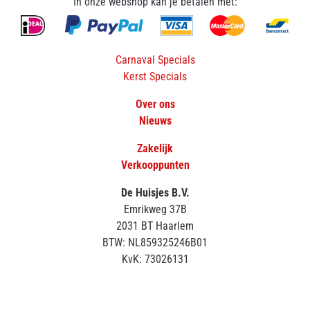
In onze webshop kan je betalen met:
Carnaval Specials
Kerst Specials
Over ons
Nieuws
Zakelijk
Verkooppunten
De Huisjes B.V.
Emrikweg 37B
2031 BT Haarlem
BTW: NL859325246B01
KvK: 73026131