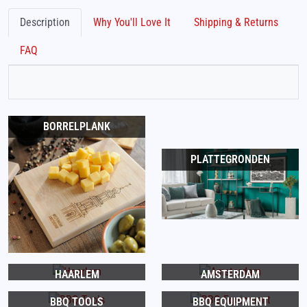
Description
Why You'll Love It
Shipping & Returns
FAQ
BORRELPLANK
PLATTEGRONDEN
HAARLEM
AMSTERDAM
BBQ TOOLS
BBQ EQUIPMENT