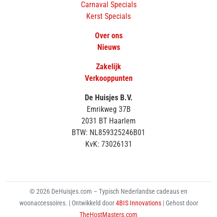
Carnaval Specials
Kerst Specials
Over ons
Nieuws
Zakelijk
Verkooppunten
De Huisjes B.V.
Emrikweg 37B
2031 BT Haarlem
BTW: NL859325246B01
KvK: 73026131
© 2026 DeHuisjes.com – Typisch Nederlandse cadeaus en
woonaccessoires. | Ontwikkeld door
4BIS Innovations
| Gehost door
TheHostMasters.com