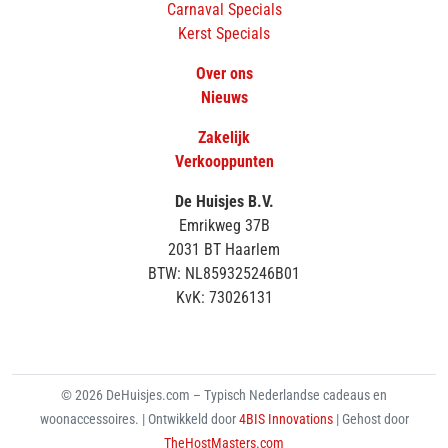
Carnaval Specials
Kerst Specials
Over ons
Nieuws
Zakelijk
Verkooppunten
De Huisjes B.V.
Emrikweg 37B
2031 BT Haarlem
BTW: NL859325246B01
KvK: 73026131
© 2026 DeHuisjes.com – Typisch Nederlandse cadeaus en
woonaccessoires. | Ontwikkeld door
4BIS Innovations
| Gehost door
TheHostMasters.com