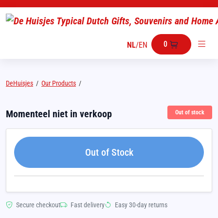
0
NL
/
EN
DeHuisjes
/
Our Products
/
Momenteel niet in verkoop
Out of stock
Out of Stock
Secure checkout
Fast delivery
Easy 30-day returns