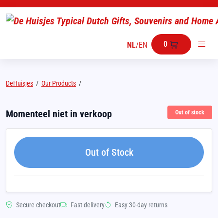
0
NL
/
EN
DeHuisjes
/
Our Products
/
Momenteel niet in verkoop
Out of stock
Out of Stock
Secure checkout
Fast delivery
Easy 30-day returns