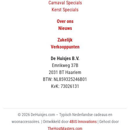
Carnaval Specials
Kerst Specials
Over ons
Nieuws
Zakelijk
Verkooppunten
De Huisjes B.V.
Emrikweg 37B
2031 BT Haarlem
BTW: NL859325246B01
KvK: 73026131
© 2026 DeHuisjes.com – Typisch Nederlandse cadeaus en
woonaccessoires. | Ontwikkeld door
4BIS Innovations
| Gehost door
TheHostMasters.com