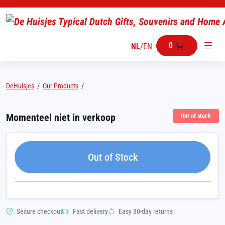
0
NL
/
EN
DeHuisjes
/
Our Products
/
Momenteel niet in verkoop
Out of stock
Out of Stock
Secure checkout
Fast delivery
Easy 30-day returns