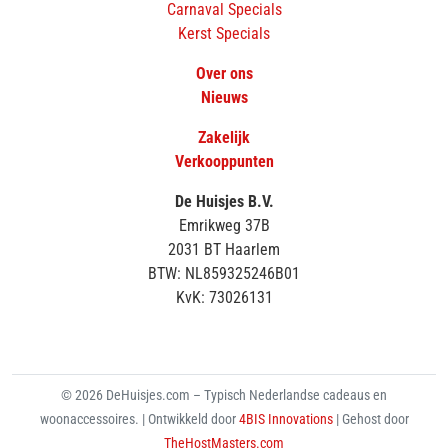
Carnaval Specials
Kerst Specials
Over ons
Nieuws
Zakelijk
Verkooppunten
De Huisjes B.V.
Emrikweg 37B
2031 BT Haarlem
BTW: NL859325246B01
KvK: 73026131
© 2026 DeHuisjes.com – Typisch Nederlandse cadeaus en
woonaccessoires. | Ontwikkeld door
4BIS Innovations
| Gehost door
TheHostMasters.com