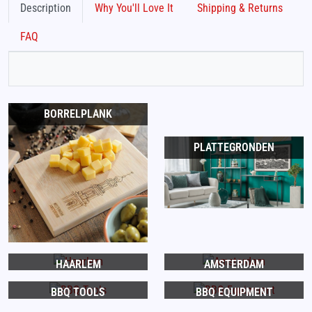
Description
Why You'll Love It
Shipping & Returns
FAQ
BORRELPLANK
PLATTEGRONDEN
HAARLEM
AMSTERDAM
BBQ TOOLS
BBQ EQUIPMENT