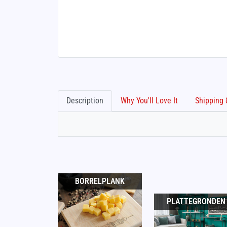
Description
Why You'll Love It
BORRELPLANK
PLATTEGRONDEN