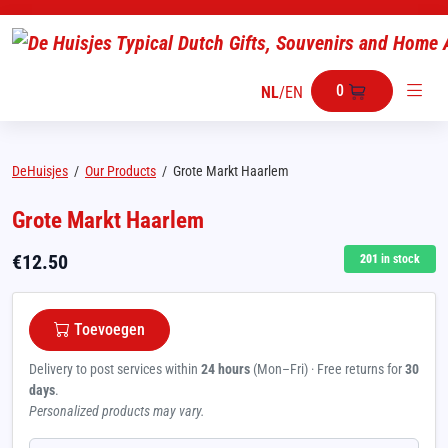
0
NL
/
EN
DeHuisjes
/
Our Products
/
Grote Markt Haarlem
Grote Markt Haarlem
€
12.50
201
in stock
Toevoegen
Delivery to post services within
24 hours
(Mon–Fri) · Free returns for
30
days
.
Personalized products may vary.