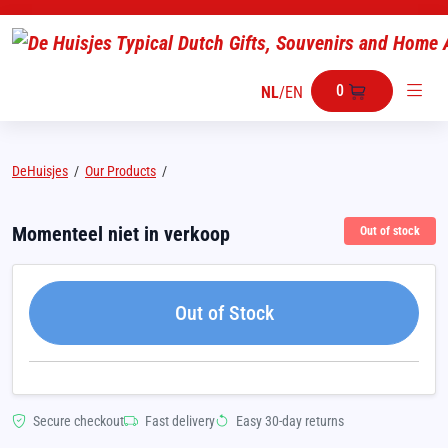
0
NL
/
EN
DeHuisjes
/
Our Products
/
Momenteel niet in verkoop
Out of stock
Out of Stock
Secure checkout
Fast delivery
Easy 30-day returns