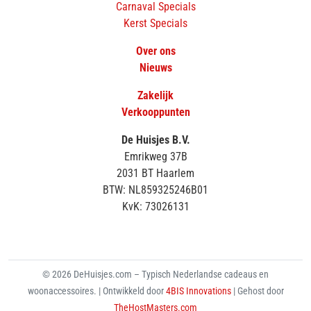
Carnaval Specials
Kerst Specials
Over ons
Nieuws
Zakelijk
Verkooppunten
De Huisjes B.V.
Emrikweg 37B
2031 BT Haarlem
BTW: NL859325246B01
KvK: 73026131
© 2026 DeHuisjes.com – Typisch Nederlandse cadeaus en
woonaccessoires. | Ontwikkeld door
4BIS Innovations
| Gehost door
TheHostMasters.com