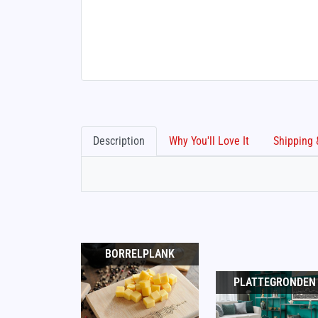
Description
Why You'll Love It
BORRELPLANK
PLATTEGRONDEN