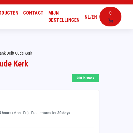
ODUCTEN
CONTACT
MIJN
0
NL
/
EN
BESTELLINGEN
ank Delft Oude Kerk
Oude Kerk
200
in stock
4 hours
(Mon–Fri) · Free returns for
30 days
.