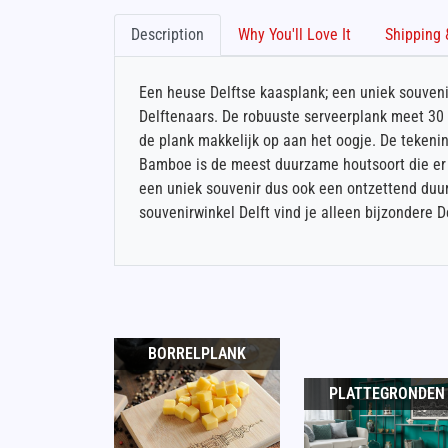
Description
Why You'll Love It
Een heuse Delftse kaasplank; een uniek souvenir
Delftenaars. De robuuste serveerplank meet 30 x
de plank makkelijk op aan het oogje. De tekeni
Bamboe is de meest duurzame houtsoort die er b
een uniek souvenir dus ook een ontzettend duur
souvenirwinkel Delft vind je alleen bijzondere D
BORRELPLANK
PLATTEGRONDEN