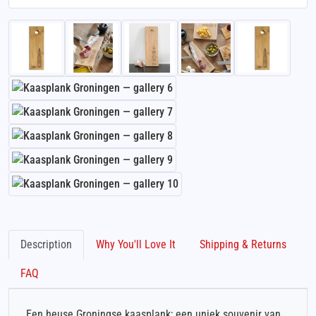
Description
Why You'll Love It
Shipping & Returns
FAQ
Een heuse Groningse kaasplank; een uniek souvenir van