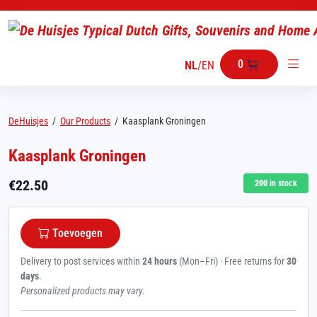
0
NL
/
EN
DeHuisjes
/
Our Products
/
Kaasplank Groningen
Kaasplank Groningen
€
22.50
200
in stock
Toevoegen
Delivery to post services within
24 hours
(Mon–Fri) · Free returns for
30
days
.
Personalized products may vary.