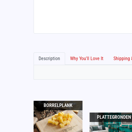
Description
Why You'll Love It
BORRELPLANK
PLATTEGRONDEN