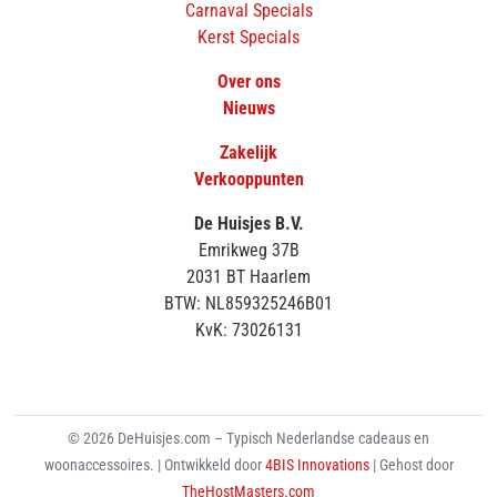
Carnaval Specials
Kerst Specials
Over ons
Nieuws
Zakelijk
Verkooppunten
De Huisjes B.V.
Emrikweg 37B
2031 BT Haarlem
BTW: NL859325246B01
KvK: 73026131
© 2026 DeHuisjes.com – Typisch Nederlandse cadeaus en
woonaccessoires. | Ontwikkeld door
4BIS Innovations
| Gehost door
TheHostMasters.com