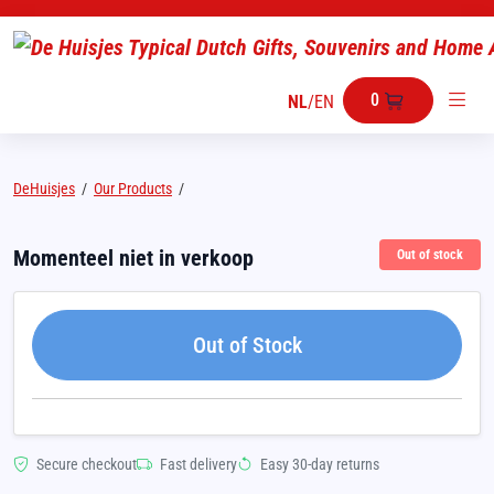
0
NL
/
EN
DeHuisjes
/
Our Products
/
Momenteel niet in verkoop
Out of stock
Out of Stock
Secure checkout
Fast delivery
Easy 30-day returns