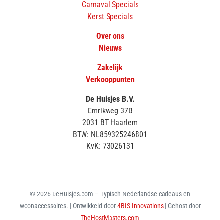
Carnaval Specials
Kerst Specials
Over ons
Nieuws
Zakelijk
Verkooppunten
De Huisjes B.V.
Emrikweg 37B
2031 BT Haarlem
BTW: NL859325246B01
KvK: 73026131
© 2026 DeHuisjes.com – Typisch Nederlandse cadeaus en
woonaccessoires. | Ontwikkeld door
4BIS Innovations
| Gehost door
TheHostMasters.com