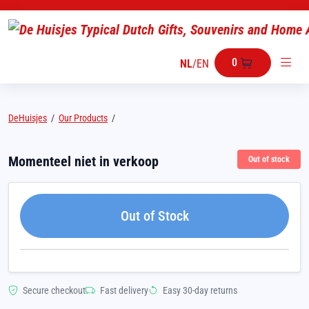
0
NL
/
EN
DeHuisjes
/
Our Products
/
Momenteel niet in verkoop
Out of stock
Out of Stock
Secure checkout
Fast delivery
Easy 30-day returns