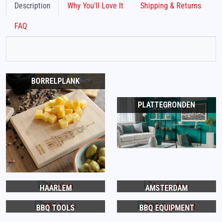
Description
Why You'll Love It
Shipping & Returns
FAQ
BORRELPLANK
PLATTEGRONDEN
HAARLEM
AMSTERDAM
BBQ TOOLS
BBQ EQUIPMENT