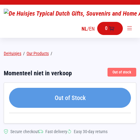
0
NL
/
EN
DeHuisjes
/
Our Products
/
Momenteel niet in verkoop
Out of stock
Out of Stock
Secure checkout
Fast delivery
Easy 30-day returns