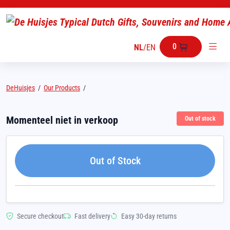
0
NL
/
EN
DeHuisjes
/
Our Products
/
Momenteel niet in verkoop
Out of stock
Out of Stock
Secure checkout
Fast delivery
Easy 30-day returns