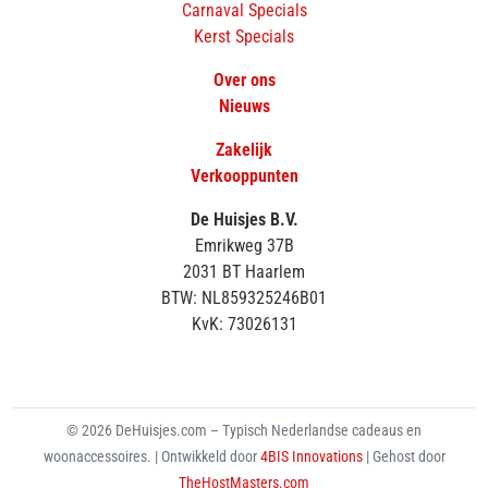
Carnaval Specials
Kerst Specials
Over ons
Nieuws
Zakelijk
Verkooppunten
De Huisjes B.V.
Emrikweg 37B
2031 BT Haarlem
BTW: NL859325246B01
KvK: 73026131
© 2026 DeHuisjes.com – Typisch Nederlandse cadeaus en
woonaccessoires. | Ontwikkeld door
4BIS Innovations
| Gehost door
TheHostMasters.com