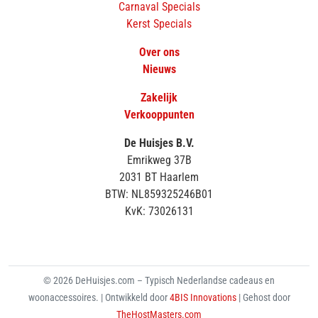
Carnaval Specials
Kerst Specials
Over ons
Nieuws
Zakelijk
Verkooppunten
De Huisjes B.V.
Emrikweg 37B
2031 BT Haarlem
BTW: NL859325246B01
KvK: 73026131
© 2026 DeHuisjes.com – Typisch Nederlandse cadeaus en
woonaccessoires. | Ontwikkeld door
4BIS Innovations
| Gehost door
TheHostMasters.com