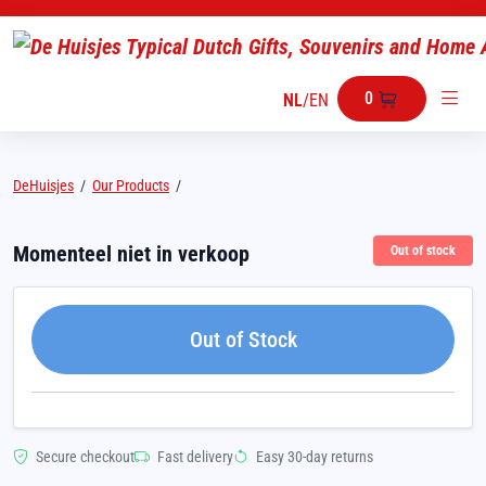
0
NL
/
EN
DeHuisjes
/
Our Products
/
Momenteel niet in verkoop
Out of stock
Out of Stock
Secure checkout
Fast delivery
Easy 30-day returns