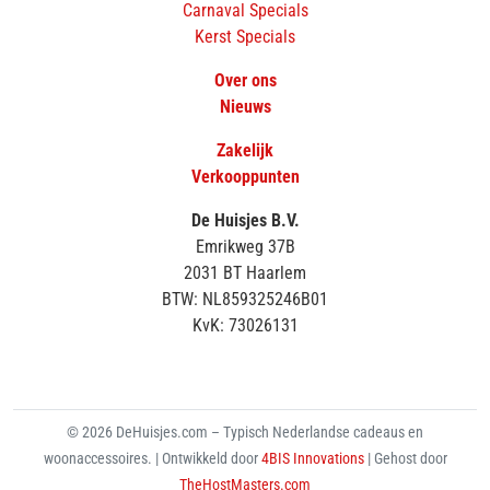
Carnaval Specials
Kerst Specials
Over ons
Nieuws
Zakelijk
Verkooppunten
De Huisjes B.V.
Emrikweg 37B
2031 BT Haarlem
BTW: NL859325246B01
KvK: 73026131
© 2026 DeHuisjes.com – Typisch Nederlandse cadeaus en
woonaccessoires. | Ontwikkeld door
4BIS Innovations
| Gehost door
TheHostMasters.com