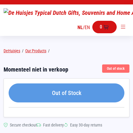
0
NL
/
EN
DeHuisjes
/
Our Products
/
Momenteel niet in verkoop
Out of stock
Out of Stock
Secure checkout
Fast delivery
Easy 30-day returns