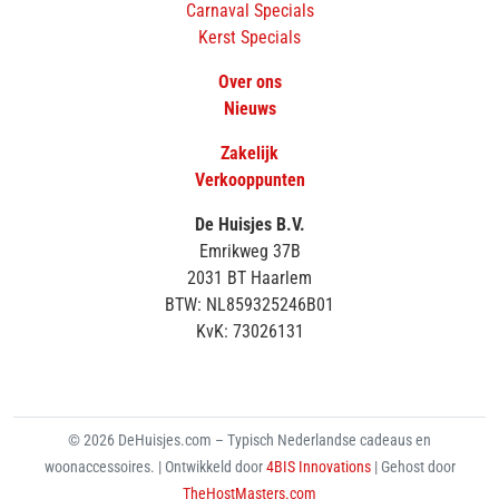
Carnaval Specials
Kerst Specials
Over ons
Nieuws
Zakelijk
Verkooppunten
De Huisjes B.V.
Emrikweg 37B
2031 BT Haarlem
BTW: NL859325246B01
KvK: 73026131
© 2026 DeHuisjes.com – Typisch Nederlandse cadeaus en
woonaccessoires. | Ontwikkeld door
4BIS Innovations
| Gehost door
TheHostMasters.com