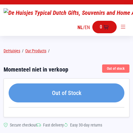
0
NL
/
EN
DeHuisjes
/
Our Products
/
Momenteel niet in verkoop
Out of stock
Out of Stock
Secure checkout
Fast delivery
Easy 30-day returns