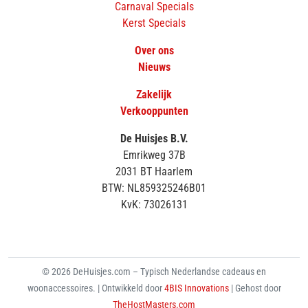
Carnaval Specials
Kerst Specials
Over ons
Nieuws
Zakelijk
Verkooppunten
De Huisjes B.V.
Emrikweg 37B
2031 BT Haarlem
BTW: NL859325246B01
KvK: 73026131
© 2026 DeHuisjes.com – Typisch Nederlandse cadeaus en
woonaccessoires. | Ontwikkeld door
4BIS Innovations
| Gehost door
TheHostMasters.com