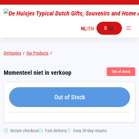
0
NL
/
EN
DeHuisjes
/
Our Products
/
Momenteel niet in verkoop
Out of stock
Out of Stock
Secure checkout
Fast delivery
Easy 30-day returns