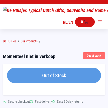
0
NL
/
EN
DeHuisjes
/
Our Products
/
Momenteel niet in verkoop
Out of stock
Out of Stock
Secure checkout
Fast delivery
Easy 30-day returns