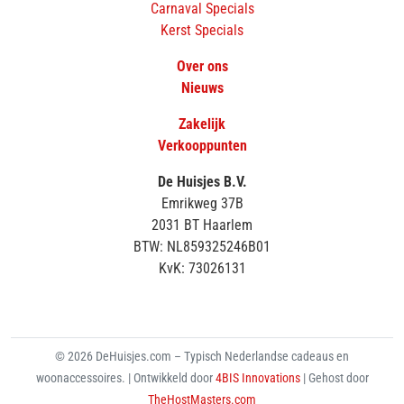
Carnaval Specials
Kerst Specials
Over ons
Nieuws
Zakelijk
Verkooppunten
De Huisjes B.V.
Emrikweg 37B
2031 BT Haarlem
BTW: NL859325246B01
KvK: 73026131
© 2026 DeHuisjes.com – Typisch Nederlandse cadeaus en
woonaccessoires. | Ontwikkeld door
4BIS Innovations
| Gehost door
TheHostMasters.com